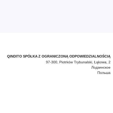
QINDITO SPÓŁKA Z OGRANICZONĄ ODPOWIEDZIALNOŚCIĄ
97-300, Piotrków Trybunalski, Łąkowa, 2
Лодзинское
Польша