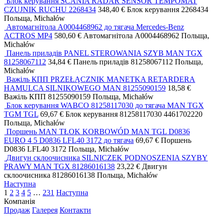
Блок керування SCANIA RADAR SENSOR TEMPOMAT
CZUJNIK RUCHU 2268434
348,40 €
Блок керування
2268434
Польща, Michałów
Автомагнітола A0004468962 до тягача Mercedes-Benz
ACTROS MP4
580,60 €
Автомагнітола
A0004468962
Польща,
Michałów
Панель приладів PANEL STEROWANIA SZYB MAN TGX
81258067112
34,84 €
Панель приладів
81258067112
Польща,
Michałów
Важіль КПП PRZEŁĄCZNIK MANETKA RETARDERA
HAMULCA SILNIKOWEGO MAN 81255090159
18,58 €
Важіль КПП
81255090159
Польща, Michałów
Блок керування WABCO 81258117030 до тягача MAN TGX
TGM TGL
69,67 €
Блок керування
81258117030 4461702220
Польща, Michałów
Поршень MAN TŁOK KORBOWÓD MAN TGL D0836
EURO 4 5 D0836 LFL40 3172 до тягача
69,67 €
Поршень
D0836 LFL40 3172
Польща, Michałów
Двигун склоочисника SILNICZEK PODNOSZENIA SZYBY
PRAWY MAN TGX 81286016138
23,22 €
Двигун
склоочисника
81286016138
Польща, Michałów
Наступна
1
2
3
4
5
…
231
Наступна
Компанія
Продаж
Галерея
Контакти