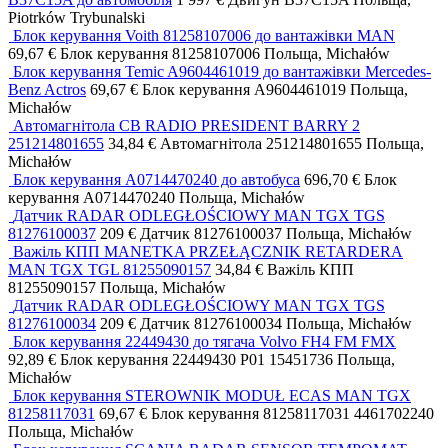
Piotrków Trybunalski
Блок керування Voith 81258107006 до вантажівки MAN
69,67 €
Блок керування
81258107006
Польща, Michałów
Блок керування Temic A9604461019 до вантажівки Mercedes-
Benz Actros
69,67 €
Блок керування
A9604461019
Польща,
Michałów
Автомагнітола CB RADIO PRESIDENT BARRY 2
251214801655
34,84 €
Автомагнітола
251214801655
Польща,
Michałów
Блок керування A0714470240 до автобуса
696,70 €
Блок
керування
A0714470240
Польща, Michałów
Датчик RADAR ODLEGŁOŚCIOWY MAN TGX TGS
81276100037
209 €
Датчик
81276100037
Польща, Michałów
Важіль КПП MANETKA PRZEŁĄCZNIK RETARDERA
MAN TGX TGL 81255090157
34,84 €
Важіль КПП
81255090157
Польща, Michałów
Датчик RADAR ODLEGŁOŚCIOWY MAN TGX TGS
81276100034
209 €
Датчик
81276100034
Польща, Michałów
Блок керування 22449430 до тягача Volvo FH4 FM FMX
92,89 €
Блок керування
22449430 P01 15451736
Польща,
Michałów
Блок керування STEROWNIK MODUŁ ECAS MAN TGX
81258117031
69,67 €
Блок керування
81258117031 4461702240
Польща, Michałów