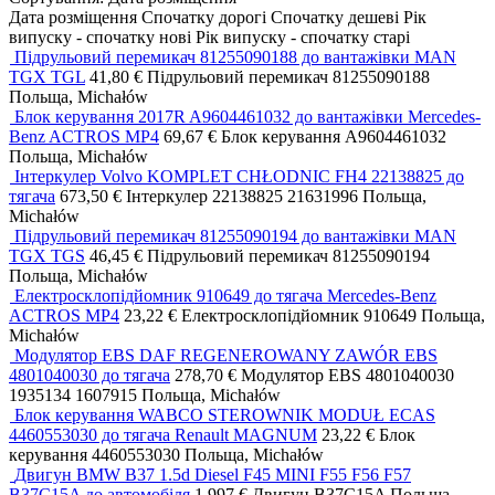
Дата розміщення
Спочатку дорогі
Спочатку дешеві
Рік
випуску - спочатку нові
Рік випуску - спочатку старі
Підрульовий перемикач 81255090188 до вантажівки MAN
TGX TGL
41,80 €
Підрульовий перемикач
81255090188
Польща, Michałów
Блок керування 2017R A9604461032 до вантажівки Mercedes-
Benz ACTROS MP4
69,67 €
Блок керування
A9604461032
Польща, Michałów
Інтеркулер Volvo KOMPLET CHŁODNIC FH4 22138825 до
тягача
673,50 €
Інтеркулер
22138825 21631996
Польща,
Michałów
Підрульовий перемикач 81255090194 до вантажівки MAN
TGX TGS
46,45 €
Підрульовий перемикач
81255090194
Польща, Michałów
Електросклопідйомник 910649 до тягача Mercedes-Benz
ACTROS MP4
23,22 €
Електросклопідйомник
910649
Польща,
Michałów
Модулятор EBS DAF REGENEROWANY ZAWÓR EBS
4801040030 до тягача
278,70 €
Модулятор EBS
4801040030
1935134 1607915
Польща, Michałów
Блок керування WABCO STEROWNIK MODUŁ ECAS
4460553030 до тягача Renault MAGNUM
23,22 €
Блок
керування
4460553030
Польща, Michałów
Двигун BMW B37 1.5d Diesel F45 MINI F55 F56 F57
B37C15A до автомобіля
1 997 €
Двигун
B37C15A
Польща,