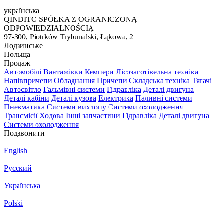
українська
QINDITO SPÓŁKA Z OGRANICZONĄ
ODPOWIEDZIALNOŚCIĄ
97-300, Piotrków Trybunalski, Łąkowa, 2
Лодзинське
Польща
Продаж
Автомобілі
Вантажівки
Кемпери
Лісозаготівельна техніка
Напівпричепи
Обладнання
Причепи
Складська техніка
Тягачі
Автосвітло
Гальмівні системи
Гідравліка
Деталі двигуна
Деталі кабіни
Деталі кузова
Електрика
Паливні системи
Пневматика
Системи вихлопу
Системи охолодження
Трансмісії
Ходова
Інші запчастини
Гідравліка
Деталі двигуна
Системи охолодження
Подзвонити
English
Русский
Українська
Polski