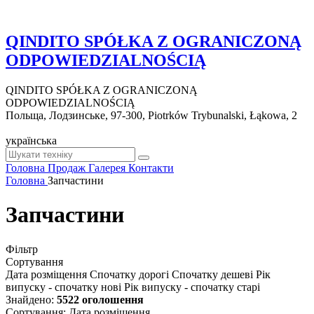
QINDITO SPÓŁKA Z OGRANICZONĄ
ODPOWIEDZIALNOŚCIĄ
QINDITO SPÓŁKA Z OGRANICZONĄ
ODPOWIEDZIALNOŚCIĄ
Польща, Лодзинське, 97-300, Piotrków Trybunalski, Łąkowa, 2
українська
Головна
Продаж
Галерея
Контакти
Головна
Запчастини
Запчастини
Фільтр
Сортування
Дата розміщення
Спочатку дорогі
Спочатку дешеві
Рік
випуску - спочатку нові
Рік випуску - спочатку старі
Знайдено:
5522 оголошення
Сортування
:
Дата розміщення