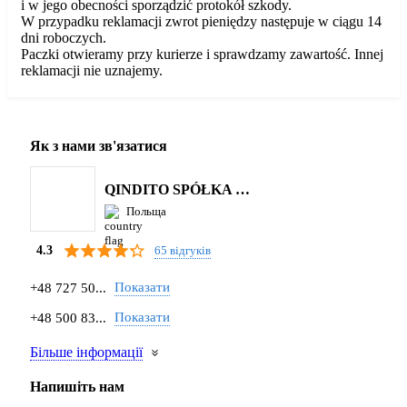
i w jego obecności sporządzić protokół szkody.
W przypadku reklamacji zwrot pieniędzy następuje w ciągu 14
dni roboczych.
Paczki otwieramy przy kurierze i sprawdzamy zawartość. Innej
reklamacji nie uznajemy.
Як з нами зв'язатися
QINDITO SPÓŁKA Z OGRANICZONĄ ODPOWIEDZIALNOŚCIĄ
Польща
65 відгуків
4.3
Показати
+48 727 50...
Показати
+48 500 83...
Більше інформації
Напишіть нам