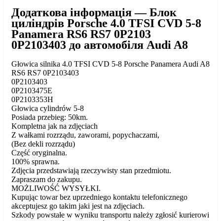
Додаткова інформація — Блок
циліндрів Porsche 4.0 TFSI CVD 5-8
Panamera RS6 RS7 0P2103
0P2103403 до автомобіля Audi A8
Głowica silnika 4.0 TFSI CVD 5-8 Porsche Panamera Audi A8
RS6 RS7 0P2103403
0P2103403
0P2103475E
0P2103353H
Głowica cylindrów 5-8
Posiada przebieg: 50km.
Kompletna jak na zdjęciach
Z wałkami rozrządu, zaworami, popychaczami,
(Bez dekli rozrządu)
Część oryginalna.
100% sprawna.
Zdjęcia przedstawiają rzeczywisty stan przedmiotu.
Zapraszam do zakupu.
MOŻLIWOŚĆ WYSYŁKI.
Kupując towar bez uprzedniego kontaktu telefonicznego
akceptujesz go takim jaki jest na zdjęciach.
Szkody powstałe w wyniku transportu należy zgłosić kurierowi