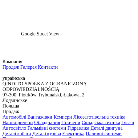
Google Street View
Компанія
Продаж
Галерея
Контакти
українська
QINDITO SPÓŁKA Z OGRANICZONĄ
ODPOWIEDZIALNOŚCIĄ
97-300, Piotrków Trybunalski, Łąkowa, 2
Лодзинське
Польща
Продаж
Автомобілі
Вантажівки
Кемпери
Лісозаготівельна техніка
Напівпричепи
Обладнання
Причепи
Складська техніка
Тягачі
Автосвітло
Гальмівні системи
Гідравліка
Деталі двигуна
Деталі кабіни
Деталі кузова
Електрика
Паливні системи