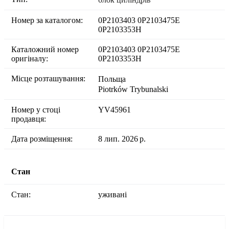
Номер за каталогом:
0P2103403 0P2103475E
0P2103353H
Каталожний номер
0P2103403 0P2103475E
оригіналу:
0P2103353H
Місце розташування:
Польща
Piotrków Trybunalski
Номер у стоці
YV45961
продавця:
Дата розміщення:
8 лип. 2026 р.
Стан
Стан:
уживані