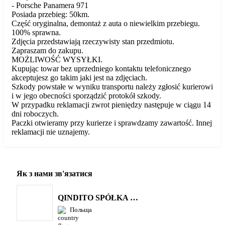
- Porsche Panamera 971
Posiada przebieg: 50km.
Część oryginalna, demontaż z auta o niewielkim przebiegu.
100% sprawna.
Zdjęcia przedstawiają rzeczywisty stan przedmiotu.
Zapraszam do zakupu.
MOŻLIWOŚĆ WYSYŁKI.
Kupując towar bez uprzedniego kontaktu telefonicznego
akceptujesz go takim jaki jest na zdjęciach.
Szkody powstałe w wyniku transportu należy zgłosić kurierowi
i w jego obecności sporządzić protokół szkody.
W przypadku reklamacji zwrot pieniędzy następuje w ciągu 14
dni roboczych.
Paczki otwieramy przy kurierze i sprawdzamy zawartość. Innej
reklamacji nie uznajemy.
Як з нами зв'язатися
QINDITO SPÓŁKA Z OGRANICZONĄ ODPOWIEDZIALNOŚCIĄ
Польща