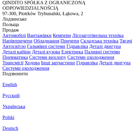
QINDITO SPÓŁKA Z OGRANICZONĄ
ODPOWIEDZIALNOŚCIĄ
97-300, Piotrków Trybunalski, Łąkowa, 2
Лодзинське
Польща
Продаж
Автомобілі
Вантажівки
Кемпери
Лісозаготівельна техніка
Напівпричепи
Обладнання
Причепи
Складська техніка
Тягачі
Автосвітло
Гальмівні системи
Гідравліка
Деталі двигуна
Деталі кабіни
Деталі кузова
Електрика
Паливні системи
Пневматика
Системи вихлопу
Системи охолодження
Трансмісії
Ходова
Інші запчастини
Гідравліка
Деталі двигуна
Системи охолодження
Подзвонити
English
Русский
Українська
Polski
Deutsch