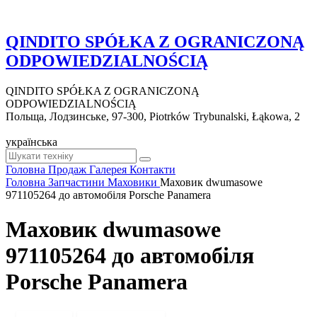
QINDITO SPÓŁKA Z OGRANICZONĄ
ODPOWIEDZIALNOŚCIĄ
QINDITO SPÓŁKA Z OGRANICZONĄ
ODPOWIEDZIALNOŚCIĄ
Польща, Лодзинське, 97-300, Piotrków Trybunalski, Łąkowa, 2
українська
Головна
Продаж
Галерея
Контакти
Головна
Запчастини
Маховики
Маховик dwumasowe
971105264 до автомобіля Porsche Panamera
Маховик dwumasowe
971105264 до автомобіля
Porsche Panamera