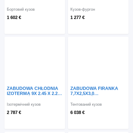
Бортовий кузов
Кузов-фургон
1 602 €
1 277 €
ZABUDOWA CHŁODNIA
ZABUDOWA FIRANKA
IZOTERMA 9X 2.45 X 2.2
7,7X2,5X3,0
PODRAMÓWKI SCANIA
PODRAMÓWKA
77CM
Ізотермічний кузов
Тентований кузов
2 787 €
6 038 €