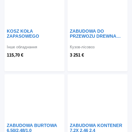
KOSZ KOŁA
ZABUDOWA DO
ZAPASOWEGO
PRZEWOZU DREWNA
ACKERMANN
ZABUDOWA DO DREWNA
Інше обладнання
Кузов-лісовоз
KUNICE
115,70 €
3 251 €
ZABUDOWA BURTOWA
ZABUDOWA KONTENER
6.50/2.48/1.0
7.2X 2.46 2.4